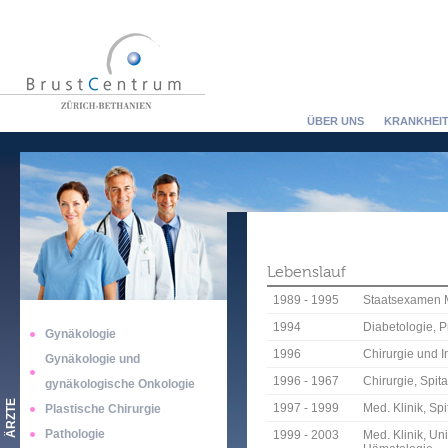
ÜBER UNS
KRANKHEIT
Lebenslauf
1989 - 1995
Staatsexamen Me
1994
Diabetologie, Pr
Gynäkologie
1996
Chirurgie und I
Gynäkologie und
1996 - 1967
Chirurgie, Spit
gynäkologische Onkologie
ÄRZTE
1997 - 1999
Med. Klinik, Spi
Plastische Chirurgie
Pathologie
1999 - 2003
Med. Klinik, Un