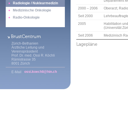
Departement Med
Radiologie / Nuklearmedizin
2000 – 2006
Oberarzt, Radiol
Medizinische Onkologie
Seit 2000
Lehrbeauftragte
Radio-Onkologie
2005
Habilitation un
(Universität Zür
Seit 2006
Medizinisch Rad
Zürich-Bethanien
Lagepläne
Ärztliche Leitung und
Vereinspräsident
Prof. Dr. med. Ossi R. Köchli
Rämistrasse 35
8001 Zürich
ossi.koechli@hin.ch
E-Mail