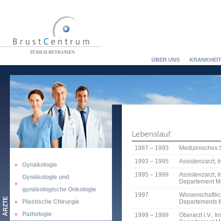
ÜBER UNS
KRANKHEIT
Lebenslauf
1987 – 1993
Medizinisches S
1993 – 1995
Assistenzarzt, 
Gynäkologie
1995 – 1999
Assistenzarzt, 
Gynäkologie und
Departement Med
gynäkologische Onkologie
1997
Wissenschaftli
ÄRZTE
Plastische Chirurgie
Departements Me
Pathologie
1999 – 1999
Oberarzt i.V., I