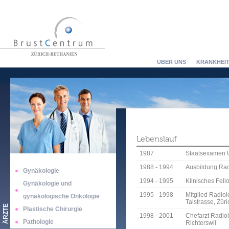
ÜBER UNS
KRANKHEIT
Lebenslauf
1987
Staatsexamen U
1988 - 1994
Ausbildung Radi
Gynäkologie
1994 - 1995
Klinisches Fel
Gynäkologie und
1995 - 1998
Mitglied Radiol
gynäkologische Onkologie
Talstrasse, Züri
ÄRZTE
Plastische Chirurgie
1998 - 2001
Chefarzt Radiol
Pathologie
Richterswil