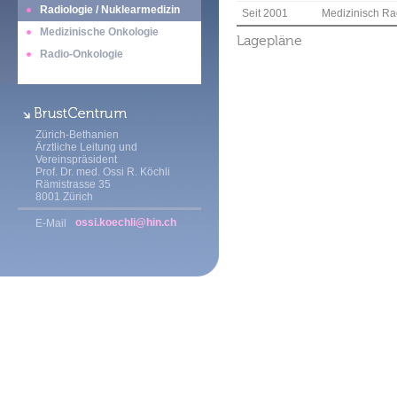
Radiologie / Nuklearmedizin
Seit 2001
Medizinisch Rad
Medizinische Onkologie
Lagepläne
Radio-Onkologie
Zürich-Bethanien
Ärztliche Leitung und
Vereinspräsident
Prof. Dr. med. Ossi R. Köchli
Rämistrasse 35
8001 Zürich
ossi.koechli@hin.ch
E-Mail