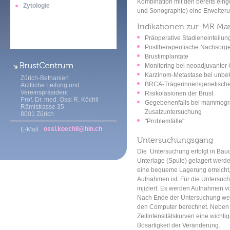
Kombination mit den bereits ein
Zytologie
und Sonographie) eine Erweiteru
Indikationen zur-MR M
Präoperative Stadieneinteilung
Posttherapeutische Nachsorge
Brustimplantate
Monitoring bei neoadjuvanter
Karzinom-Metastase bei unbe
Zürich-Bethanien
BRCA-Trägerinnen/genetische
Ärztliche Leitung und
Vereinspräsident
Risikoläsionen der Brust
Prof. Dr. med. Ossi R. Köchli
Gegebenenfalls bei mammograp
Rämistrasse 35
Zusatzuntersuchung
8001 Zürich
"Problemfälle"
ossi.koechli@hin.ch
E-Mail
Untersuchungsgang
Die Untersuchung erfolgt in Bauc
Unterlage (Spule) gelagert werd
eine bequeme Lagerung erreicht,
Aufnahmen ist. Für die Untersuc
injiziert. Es werden Aufnahmen v
Nach Ende der Untersuchung we
den Computer berechnet. Neben 
Zeitintensitätskurven eine wichti
Bösartigkeit der Veränderung.