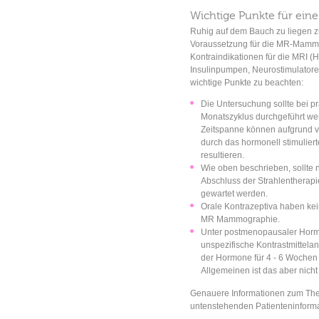
Wichtige Punkte für ei
Ruhig auf dem Bauch zu liegen zu
Voraussetzung für die MR-Mamm
Kontraindikationen für die MRI (
Insulinpumpen, Neurostimulatore
wichtige Punkte zu beachten:
Die Untersuchung sollte bei p
Monatszyklus durchgeführt werd
Zeitspanne können aufgrund v
durch das hormonell stimulier
resultieren.
Wie oben beschrieben, sollte 
Abschluss der Strahlentherap
gewartet werden.
Orale Kontrazeptiva haben kei
MR Mammographie.
Unter postmenopausaler Hormon
unspezifische Kontrastmittela
der Hormone für 4 - 6 Wochen
Allgemeinen ist das aber nicht 
Genauere Informationen zum Th
untenstehenden Patienteninform