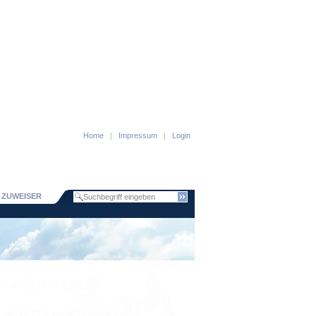
Home
|
Impressum
|
Login
ZUWEISER