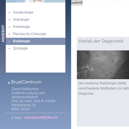
Gynäkologie
Onkologie
Pathologie
ANGEBOT
Plastische Chirurgie
Vielfalt der Diagnostik
Radiologie
Zytologie
Die moderne Radiologie bietet
verschiedene Methoden zur opt
Zürich-Bethanien
Ärztliche Leitung und
Diagnose.
Vereinspräsident
Prof. Dr. med. Ossi R. Köchli
Rämistrasse 35
8001 Zürich
ossi.koechli@hin.ch
E-Mail